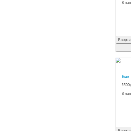
В на
В корзи
Бак
6500р
В на
В корзи