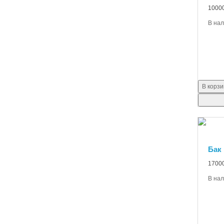
10000
В на
В корзи
Бак 
17000
В на