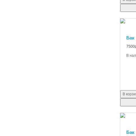
Бак 
7500р
В на
В корзи
Бак 