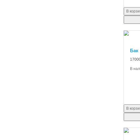
В корзи
Бак 
17000
В на
В корзи