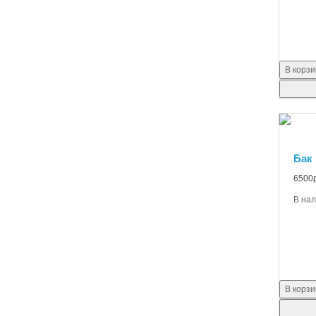
В корзи
Бак 
6500р
В на
В корзи