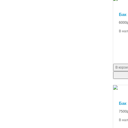
Бак
6000р
В на
В корзи
Бак
7500р
В на