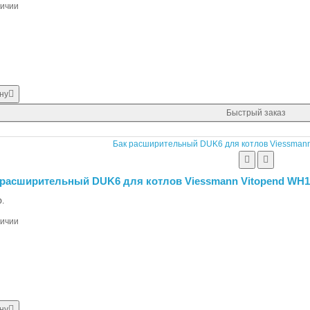
личии
ну
Быстрый заказ
 расширительный DUK6 для котлов Viessmann Vitopend WH1
.
личии
ну