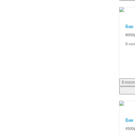
Бак 
8000р
В на
В корзи
Бак
4500р