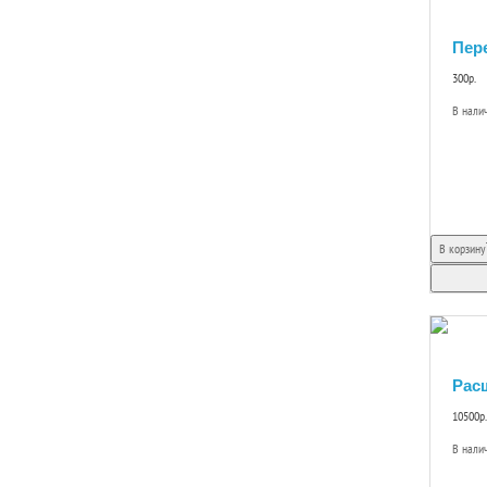
Пере
300р.
В нали
В корзину
Расш
10500р.
В нали