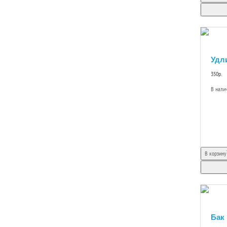
Удл
350р.
В нали
В корзину
Бак