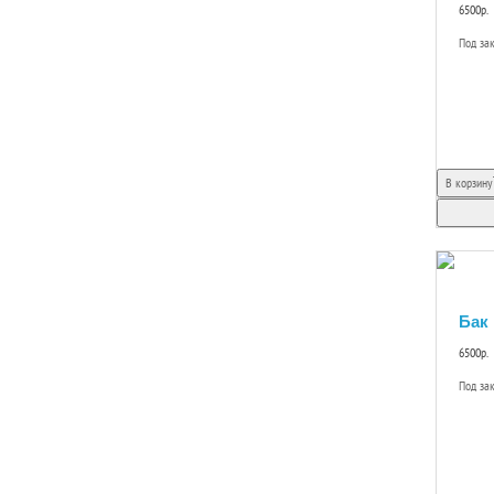
6500р.
Под за
В корзину
Бак
6500р.
Под за