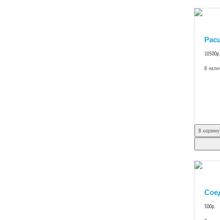
Рас
10500р.
В нали
В корзину
Соед
500р.