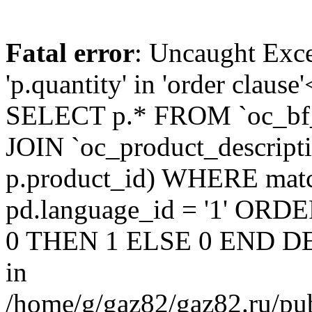
Fatal error
: Uncaught Exc
'p.quantity' in 'order claus
SELECT p.* FROM `oc_bf
JOIN `oc_product_descript
p.product_id) WHERE matc
pd.language_id = '1' OR
0 THEN 1 ELSE 0 END DE
in
/home/g/gaz82/gaz82.ru/pub