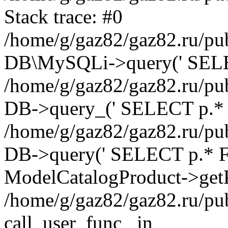
Stack trace: #0
/home/g/gaz82/gaz82.ru/pub
DB\MySQLi->query(' SELEC
/home/g/gaz82/gaz82.ru/pub
DB->query_(' SELECT p.* 
/home/g/gaz82/gaz82.ru/pub
DB->query(' SELECT p.* FRO
ModelCatalogProduct->getP
/home/g/gaz82/gaz82.ru/pu
call_user_func_ in