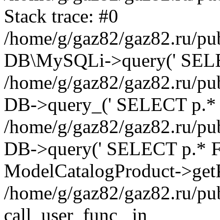
Stack trace: #0
/home/g/gaz82/gaz82.ru/pub
DB\MySQLi->query(' SELEC
/home/g/gaz82/gaz82.ru/pub
DB->query_(' SELECT p.* 
/home/g/gaz82/gaz82.ru/pub
DB->query(' SELECT p.* FRO
ModelCatalogProduct->getP
/home/g/gaz82/gaz82.ru/pu
call_user_func_ in