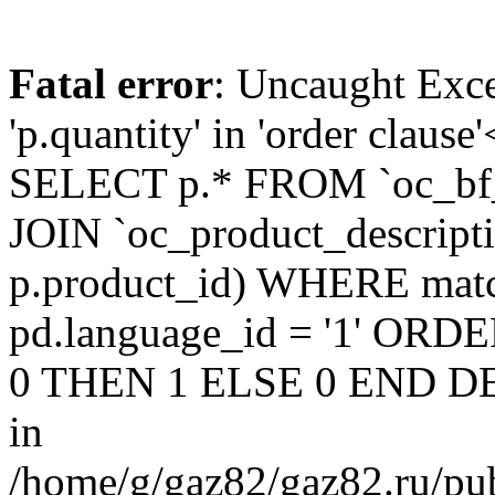
Fatal error
: Uncaught Exc
'p.quantity' in 'order claus
SELECT p.* FROM `oc_bf
JOIN `oc_product_descript
p.product_id) WHERE matc
pd.language_id = '1' OR
0 THEN 1 ELSE 0 END DE
in
/home/g/gaz82/gaz82.ru/pub