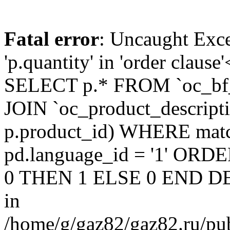
Fatal error
: Uncaught Exc
'p.quantity' in 'order claus
SELECT p.* FROM `oc_bf
JOIN `oc_product_descript
p.product_id) WHERE matc
pd.language_id = '1' OR
0 THEN 1 ELSE 0 END DE
in
/home/g/gaz82/gaz82.ru/pub