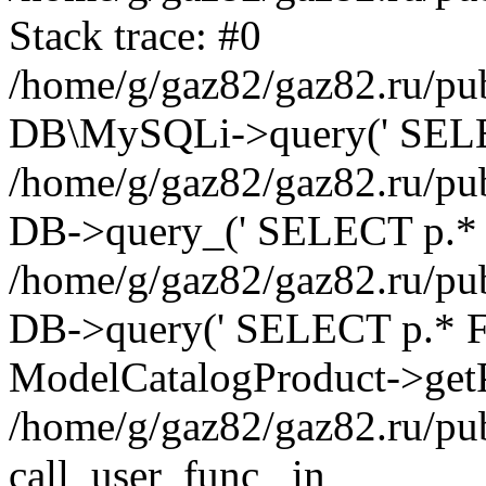
Stack trace: #0
/home/g/gaz82/gaz82.ru/pub
DB\MySQLi->query(' SELEC
/home/g/gaz82/gaz82.ru/pub
DB->query_(' SELECT p.* 
/home/g/gaz82/gaz82.ru/pub
DB->query(' SELECT p.* FRO
ModelCatalogProduct->getP
/home/g/gaz82/gaz82.ru/pu
call_user_func_ in