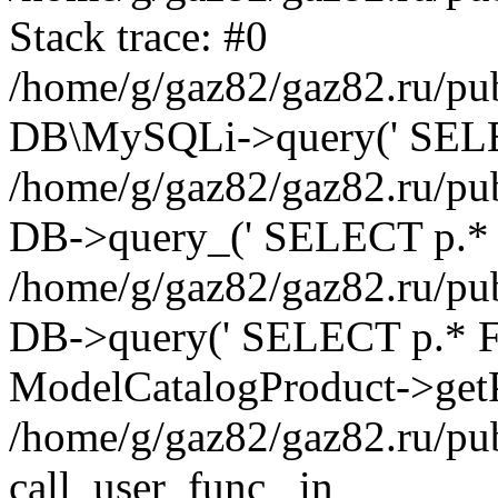
Stack trace: #0
/home/g/gaz82/gaz82.ru/pub
DB\MySQLi->query(' SELEC
/home/g/gaz82/gaz82.ru/pub
DB->query_(' SELECT p.* 
/home/g/gaz82/gaz82.ru/pub
DB->query(' SELECT p.* FRO
ModelCatalogProduct->getP
/home/g/gaz82/gaz82.ru/pu
call_user_func_ in