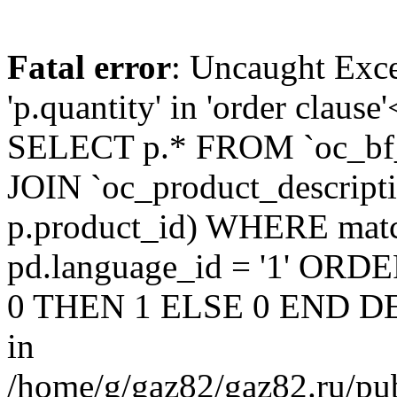
Fatal error
: Uncaught Exc
'p.quantity' in 'order claus
SELECT p.* FROM `oc_bf
JOIN `oc_product_descript
p.product_id) WHERE matc
pd.language_id = '1' OR
0 THEN 1 ELSE 0 END DE
in
/home/g/gaz82/gaz82.ru/pub