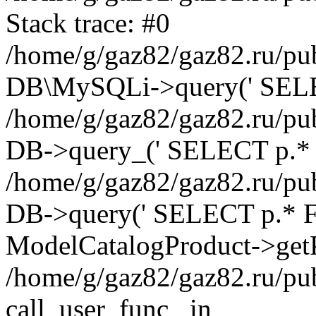
Stack trace: #0
/home/g/gaz82/gaz82.ru/pub
DB\MySQLi->query(' SELEC
/home/g/gaz82/gaz82.ru/pub
DB->query_(' SELECT p.* 
/home/g/gaz82/gaz82.ru/pub
DB->query(' SELECT p.* FRO
ModelCatalogProduct->getP
/home/g/gaz82/gaz82.ru/pu
call_user_func_ in