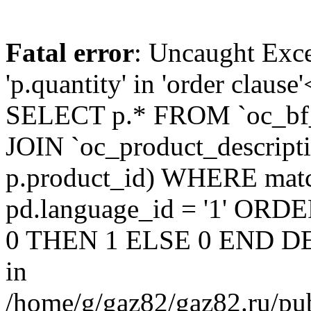
Fatal error
: Uncaught Exc
'p.quantity' in 'order claus
SELECT p.* FROM `oc_bf
JOIN `oc_product_descript
p.product_id) WHERE matc
pd.language_id = '1' OR
0 THEN 1 ELSE 0 END DE
in
/home/g/gaz82/gaz82.ru/pub