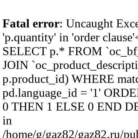
Fatal error
: Uncaught Exc
'p.quantity' in 'order claus
SELECT p.* FROM `oc_bf
JOIN `oc_product_descript
p.product_id) WHERE matc
pd.language_id = '1' OR
0 THEN 1 ELSE 0 END DE
in
/home/g/gaz82/gaz82.ru/pub