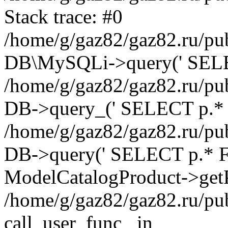
Stack trace: #0
/home/g/gaz82/gaz82.ru/pub
DB\MySQLi->query(' SELEC
/home/g/gaz82/gaz82.ru/pub
DB->query_(' SELECT p.* 
/home/g/gaz82/gaz82.ru/pub
DB->query(' SELECT p.* FRO
ModelCatalogProduct->getP
/home/g/gaz82/gaz82.ru/pu
call_user_func_ in