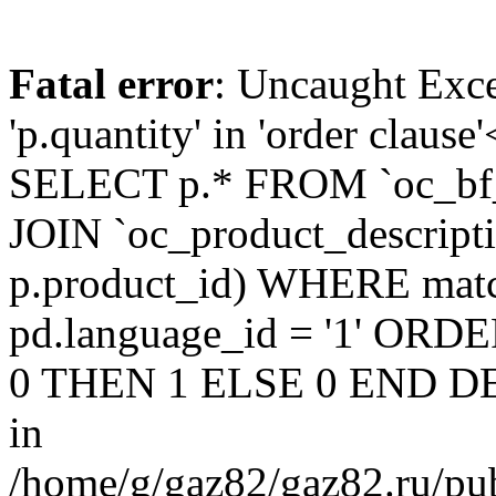
Fatal error
: Uncaught Exc
'p.quantity' in 'order claus
SELECT p.* FROM `oc_bf
JOIN `oc_product_descript
p.product_id) WHERE matc
pd.language_id = '1' OR
0 THEN 1 ELSE 0 END DE
in
/home/g/gaz82/gaz82.ru/pub