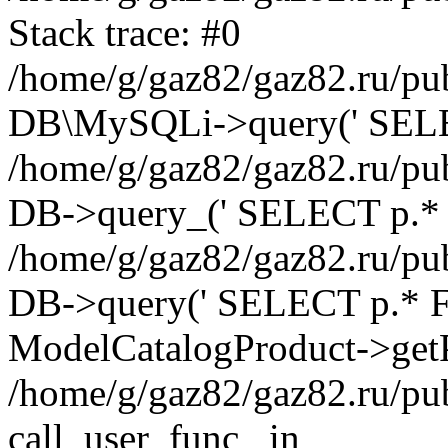
Stack trace: #0
/home/g/gaz82/gaz82.ru/pub
DB\MySQLi->query(' SELEC
/home/g/gaz82/gaz82.ru/pub
DB->query_(' SELECT p.* 
/home/g/gaz82/gaz82.ru/pub
DB->query(' SELECT p.* FRO
ModelCatalogProduct->getP
/home/g/gaz82/gaz82.ru/pu
call_user_func_ in