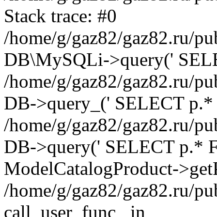
Stack trace: #0
/home/g/gaz82/gaz82.ru/pub
DB\MySQLi->query(' SELEC
/home/g/gaz82/gaz82.ru/pub
DB->query_(' SELECT p.* 
/home/g/gaz82/gaz82.ru/pub
DB->query(' SELECT p.* FRO
ModelCatalogProduct->getP
/home/g/gaz82/gaz82.ru/pu
call_user_func_ in