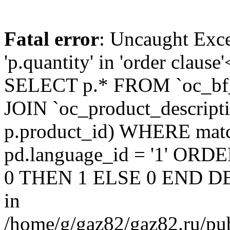
Fatal error
: Uncaught Exc
'p.quantity' in 'order claus
SELECT p.* FROM `oc_bf
JOIN `oc_product_descript
p.product_id) WHERE matc
pd.language_id = '1' OR
0 THEN 1 ELSE 0 END DE
in
/home/g/gaz82/gaz82.ru/pub