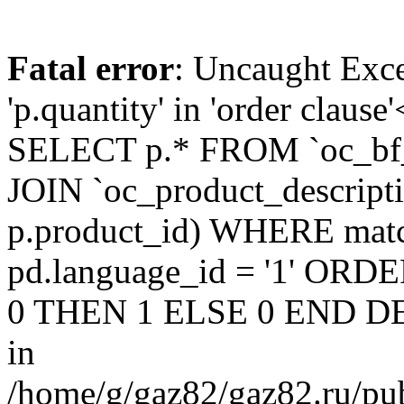
Fatal error
: Uncaught Exc
'p.quantity' in 'order claus
SELECT p.* FROM `oc_bf
JOIN `oc_product_descript
p.product_id) WHERE matc
pd.language_id = '1' OR
0 THEN 1 ELSE 0 END DE
in
/home/g/gaz82/gaz82.ru/pub