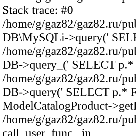
Stack trace: #0
/home/g/gaz82/gaz82.ru/pub
DB\MySQLi->query(' SELEC
/home/g/gaz82/gaz82.ru/pub
DB->query_(' SELECT p.* 
/home/g/gaz82/gaz82.ru/pub
DB->query(' SELECT p.* FRO
ModelCatalogProduct->getP
/home/g/gaz82/gaz82.ru/pu
call_user_func_ in