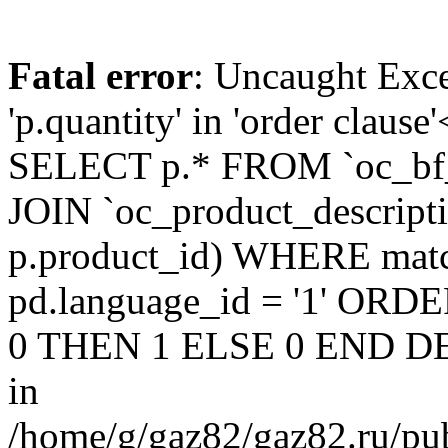
Fatal error
: Uncaught Exc
'p.quantity' in 'order claus
SELECT p.* FROM `oc_bf
JOIN `oc_product_descript
p.product_id) WHERE matc
pd.language_id = '1' OR
0 THEN 1 ELSE 0 END DE
in
/home/g/gaz82/gaz82.ru/pub