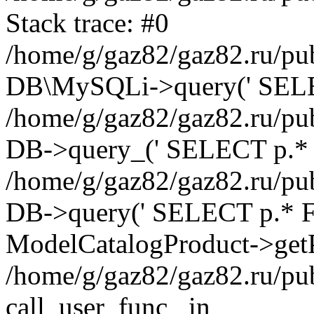
Stack trace: #0
/home/g/gaz82/gaz82.ru/pub
DB\MySQLi->query(' SELEC
/home/g/gaz82/gaz82.ru/pub
DB->query_(' SELECT p.* 
/home/g/gaz82/gaz82.ru/pub
DB->query(' SELECT p.* FRO
ModelCatalogProduct->getP
/home/g/gaz82/gaz82.ru/pu
call_user_func_ in