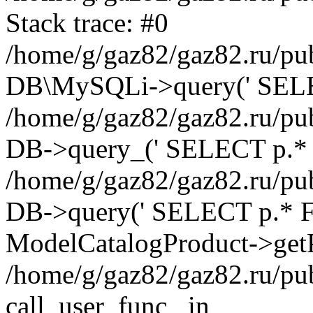
Stack trace: #0
/home/g/gaz82/gaz82.ru/pub
DB\MySQLi->query(' SELEC
/home/g/gaz82/gaz82.ru/pub
DB->query_(' SELECT p.* 
/home/g/gaz82/gaz82.ru/pub
DB->query(' SELECT p.* FRO
ModelCatalogProduct->getP
/home/g/gaz82/gaz82.ru/pu
call_user_func_ in