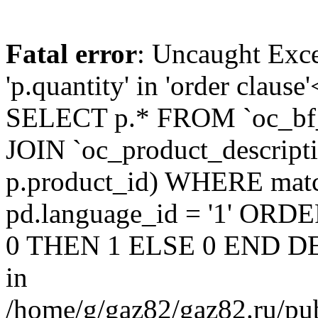
Fatal error
: Uncaught Exc
'p.quantity' in 'order claus
SELECT p.* FROM `oc_bf
JOIN `oc_product_descript
p.product_id) WHERE matc
pd.language_id = '1' OR
0 THEN 1 ELSE 0 END DE
in
/home/g/gaz82/gaz82.ru/pub