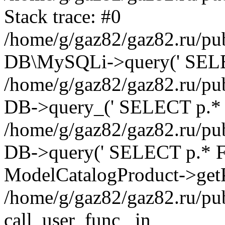
Stack trace: #0
/home/g/gaz82/gaz82.ru/pub
DB\MySQLi->query(' SELEC
/home/g/gaz82/gaz82.ru/pub
DB->query_(' SELECT p.* 
/home/g/gaz82/gaz82.ru/pub
DB->query(' SELECT p.* FRO
ModelCatalogProduct->getP
/home/g/gaz82/gaz82.ru/pu
call_user_func_ in