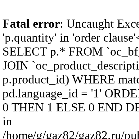
Fatal error
: Uncaught Exc
'p.quantity' in 'order claus
SELECT p.* FROM `oc_bf
JOIN `oc_product_descript
p.product_id) WHERE matc
pd.language_id = '1' OR
0 THEN 1 ELSE 0 END DE
in
/home/g/gaz82/gaz82.ru/pub