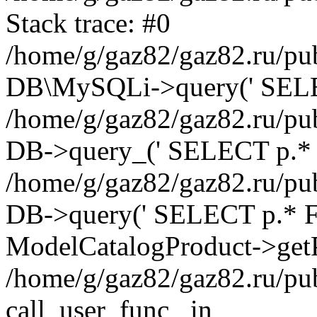
Stack trace: #0
/home/g/gaz82/gaz82.ru/pub
DB\MySQLi->query(' SELEC
/home/g/gaz82/gaz82.ru/pub
DB->query_(' SELECT p.* 
/home/g/gaz82/gaz82.ru/pub
DB->query(' SELECT p.* FRO
ModelCatalogProduct->getP
/home/g/gaz82/gaz82.ru/pu
call_user_func_ in