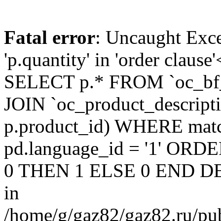
Fatal error
: Uncaught Exc
'p.quantity' in 'order claus
SELECT p.* FROM `oc_bf
JOIN `oc_product_descript
p.product_id) WHERE matc
pd.language_id = '1' OR
0 THEN 1 ELSE 0 END DE
in
/home/g/gaz82/gaz82.ru/pub