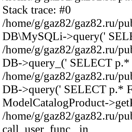
Stack trace: #0
/home/g/gaz82/gaz82.ru/pub
DB\MySQLi->query(' SELEC
/home/g/gaz82/gaz82.ru/pub
DB->query_(' SELECT p.* 
/home/g/gaz82/gaz82.ru/pub
DB->query(' SELECT p.* FRO
ModelCatalogProduct->getP
/home/g/gaz82/gaz82.ru/pu
call_user_func_ in