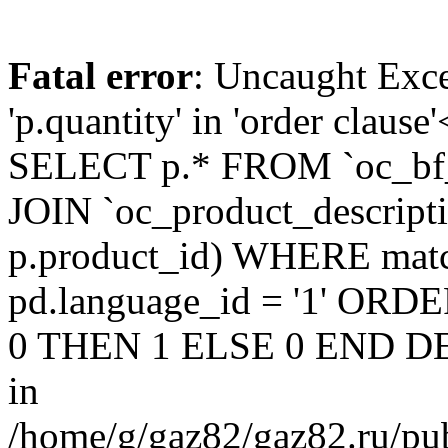
Fatal error
: Uncaught Exc
'p.quantity' in 'order claus
SELECT p.* FROM `oc_bf
JOIN `oc_product_descript
p.product_id) WHERE matc
pd.language_id = '1' OR
0 THEN 1 ELSE 0 END DE
in
/home/g/gaz82/gaz82.ru/pub