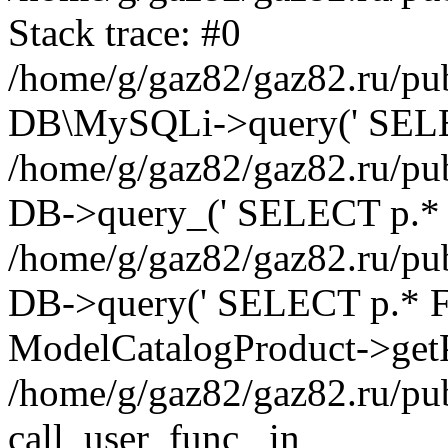
Stack trace: #0
/home/g/gaz82/gaz82.ru/pub
DB\MySQLi->query(' SELEC
/home/g/gaz82/gaz82.ru/pub
DB->query_(' SELECT p.* 
/home/g/gaz82/gaz82.ru/pub
DB->query(' SELECT p.* FRO
ModelCatalogProduct->getP
/home/g/gaz82/gaz82.ru/pu
call_user_func_ in