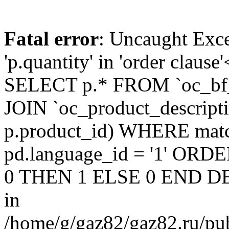
Fatal error
: Uncaught Exc
'p.quantity' in 'order claus
SELECT p.* FROM `oc_bf
JOIN `oc_product_descript
p.product_id) WHERE matc
pd.language_id = '1' OR
0 THEN 1 ELSE 0 END DE
in
/home/g/gaz82/gaz82.ru/pub