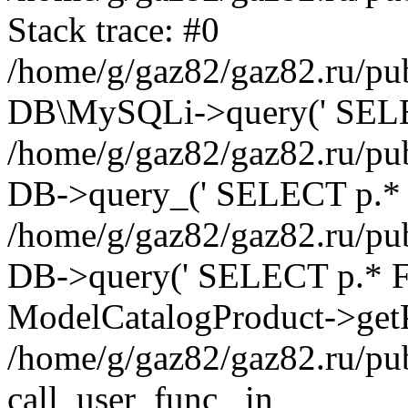
Stack trace: #0
/home/g/gaz82/gaz82.ru/pub
DB\MySQLi->query(' SELEC
/home/g/gaz82/gaz82.ru/pub
DB->query_(' SELECT p.* 
/home/g/gaz82/gaz82.ru/pub
DB->query(' SELECT p.* FRO
ModelCatalogProduct->getP
/home/g/gaz82/gaz82.ru/pu
call_user_func_ in