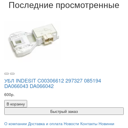
Последние просмотренные
УБЛ INDESIT C00306612 297327 085194
DA066043 DA066042
600р.
В корзину
Быстрый заказ
О компании
Доставка и оплата
Новости
Контакты
Новинки