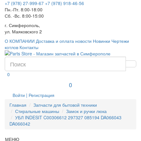
+7 (978) 27-999-67
+7 (978) 918-46-56
Пн.-Пт. 8:00-18:00
Сб. -Вс. 8:00-15:00
г. Симферополь,
ул. Маяковского 2
О КОМПАНИИ
Доставка и оплата
новости
Новинки
Чертежи
котлов
Контакты
0
0
Войти | Регистрация
Главная
Запчасти для бытовой техники
Стиральные машины
Замок и ручки люка
УБЛ INDESIT C00306612 297327 085194 DA066043
DA066042
МЕНЮ