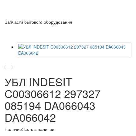
Запчасти бытового оборудования
УБЛ INDESIT
C00306612 297327
085194 DA066043
DA066042
Наличие: Есть в наличии