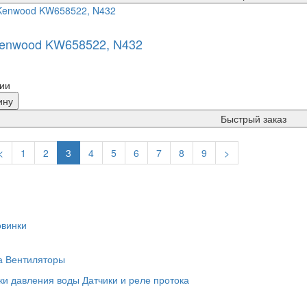
enwood KW658522, N432
ии
ину
Быстрый заказ
<
1
2
3
4
5
6
7
8
9
>
винки
а
Вентиляторы
ки давления воды
Датчики и реле протока