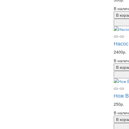
В налич
В корз
Насос
2400р.
В налич
В корз
Нож B
250р.
В налич
В корз