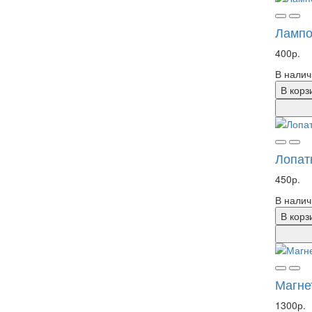
Лампо
400р.
В налич
В корз
Лопат
450р.
В налич
В корз
Магне
1300р.