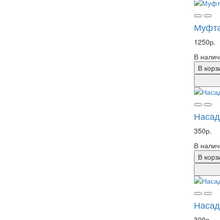
Муфта
1250р.
В налич
В корз
Насад
350р.
В налич
В корз
Насад
300р.