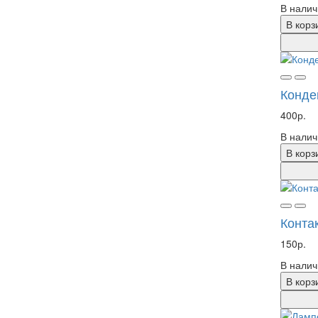
В налич
В корз
Конде
400р.
В налич
В корз
Конта
150р.
В налич
В корз