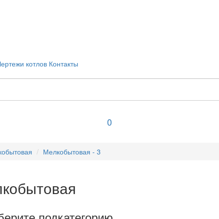
Чертежи котлов
Контакты
0
кобытовая
Мелкобытовая - 3
кобытовая
ерите подкатегорию