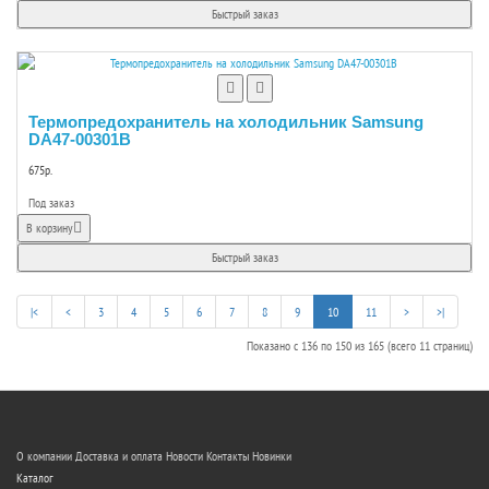
Быстрый заказ
Термопредохранитель на холодильник Samsung
DA47-00301B
675р.
Под заказ
В корзину
Быстрый заказ
|<
<
3
4
5
6
7
8
9
10
11
>
>|
Показано с 136 по 150 из 165 (всего 11 страниц)
О компании
Доставка и оплата
Новости
Контакты
Новинки
Каталог