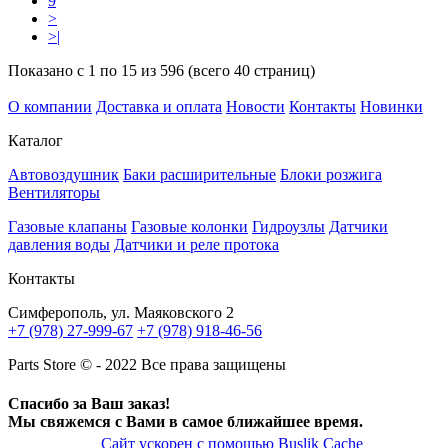
9
>
>|
Показано с 1 по 15 из 596 (всего 40 страниц)
О компании
Доставка и оплата
Новости
Контакты
Новинки
Каталог
Автовоздушник
Баки расширительные
Блоки розжига
Вентиляторы
Газовые клапаны
Газовые колонки
Гидроузлы
Датчики
давления воды
Датчики и реле протока
Контакты
Симферополь, ул. Маяковского 2
+7 (978) 27-999-67
+7 (978) 918-46-56
Parts Store © - 2022 Все права защищены
Спасибо за Ваш заказ!
Мы свяжемся с Вами в самое ближайшее время.
Сайт ускорен с помощью Buslik Cache