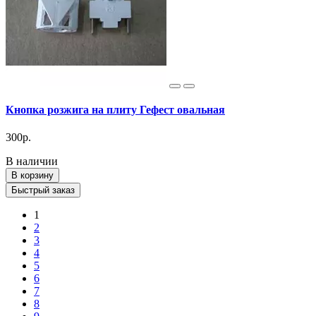
Кнопка розжига на плиту Гефест овальная
300р.
В наличии
В корзину
Быстрый заказ
1
2
3
4
5
6
7
8