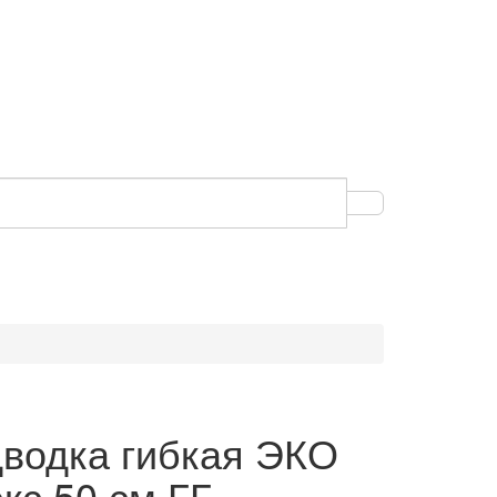
водка гибкая ЭКО
кс 50 см ГГ