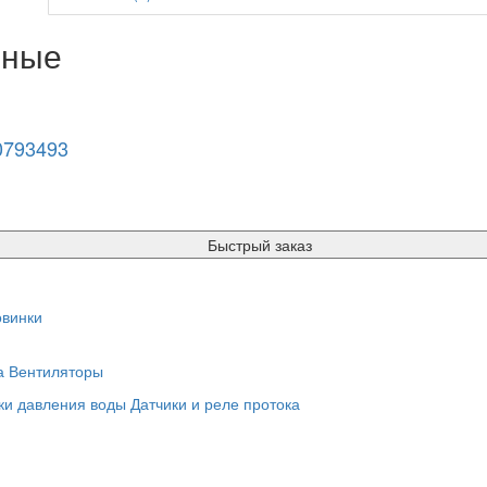
нные
0793493
Быстрый заказ
винки
а
Вентиляторы
ки давления воды
Датчики и реле протока