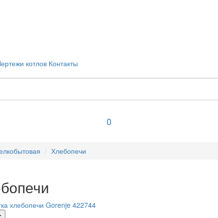
Чертежи котлов
Контакты
0
елкобытовая
Хлебопечи
бопечи