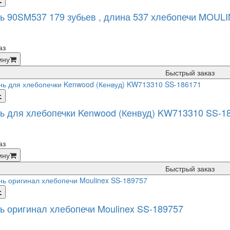
ь 90SM537 179 зубьев , длина 537 хлебопечи MOUL
аз
ину
Быстрый заказ
ь для хлебопечки Kenwood (Кенвуд) KW713310 SS-1
аз
ину
Быстрый заказ
ь оригинал хлебопечи Moulinex SS-189757