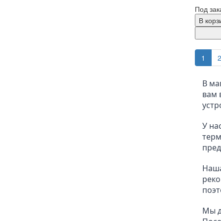
Под зак
В корз
1
В ма
вам 
устр
У на
терм
пред
Наша
реко
поэт
Мы д