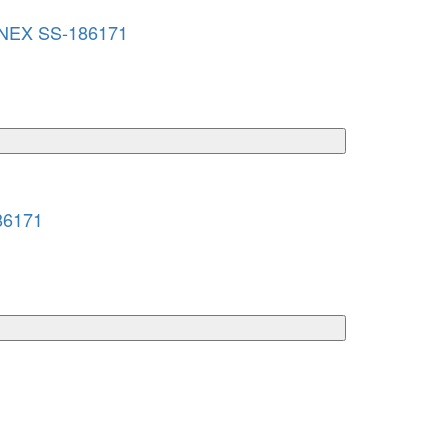
INEX SS-186171
86171