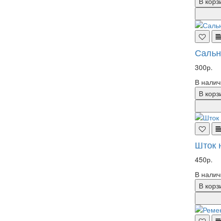
В корз
Сальн
300р.
В налич
В корз
Шток 
450р.
В налич
В корз