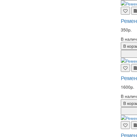
Ремен
350р.
В налич
В корз
Ремен
1600р.
В налич
В корз
Ремен