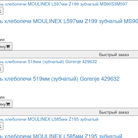
ь хлебопечи MOULINEX L597мм Z199 зубчатый MS9
ии
ину
Быстрый заказ
ь хлебопечи 519мм (зубчатый) Gorenje 429632
ии
ину
Быстрый заказ
ь хлебопечи MOULINEX L585мм Z195 зубчатый