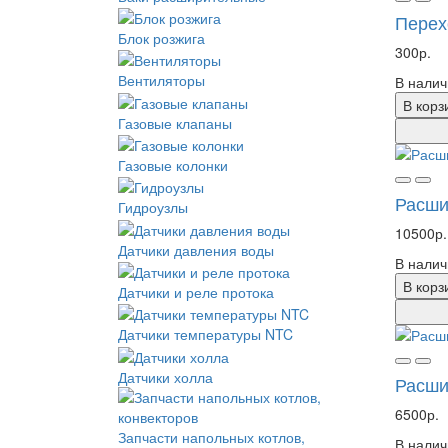
Перех
Блок розжига
300р.
Вентиляторы
В налич
В корз
Газовые клапаны
Газовые колонки
Расши
Гидроузлы
10500р.
Датчики давления воды
В налич
В корз
Датчики и реле протока
Датчики температуры NTC
Датчики холла
Расшир
6500р.
Запчасти напольных котлов,
В налич