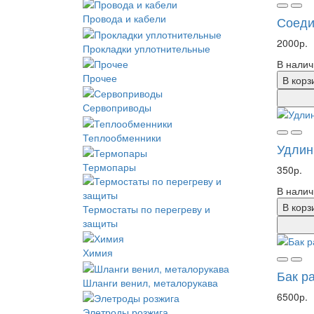
Провода и кабели
Соеди
2000р.
Прокладки уплотнительные
В налич
Прочее
В корз
Сервоприводы
Теплообменники
Удлин
Термопары
350р.
В налич
В корз
Термостаты по перегреву и
защиты
Химия
Бак р
Шланги венил, металорукава
6500р.
Элетроды розжига