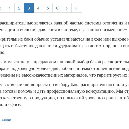
<
1
2
3
4
5
6
>
>|
расширительные являются важной частью системы отопления и 
нсации изменения давления в системе, вызванного изменением
рительные баки обычно устанавливаются на входе или выходе из
щать избыточное давление и удерживать его до тех пор, пока он
ню.
шем магазине мы предлагаем широкий выбор баков расширительн
брать подходящую модель для любой системы отопления или во
ведены из высококачественных материалов, что гарантирует их 
у вас возникли вопросы по выбору бака расширительного или ус
а готовы помочь и дать профессиональную консультацию. Мы с
о качественную продукцию, но и высокий уровень сервиса, чтоб
или офисе.
винки