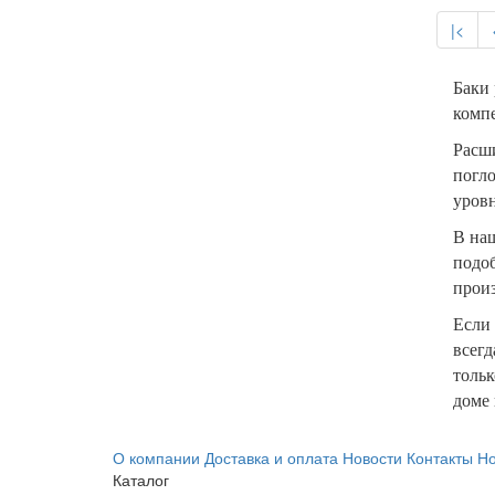
|<
Баки 
компе
Расши
погло
уров
В на
подо
произ
Если 
всегд
тольк
доме 
О компании
Доставка и оплата
Новости
Контакты
Но
Каталог