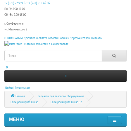
+7 (978) 27-999-67
+7 (978) 918-46-56
Пн.-Пт. 8:00-18:00
Сб. -Вс. 8:00-15:00
г. Симферополь,
ул. Маяковского 2
О КОМПАНИИ
Доставка и оплата
новости
Новинки
Чертежи котлов
Контакты
0
0
Войти | Регистрация
Главная
Запчасти для газового оборудования
Баки расширительные
Баки расширительные - 2
МЕНЮ