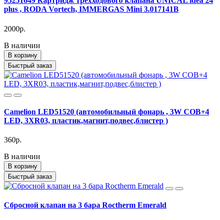
95251649 Картридж трехходового клапана UNICAL idea 24
plus , RODA Vortech, IMMERGAS Mini 3.017141B
2000р.
В наличии
В корзину
Быстрый заказ
Camelion LED51520 (автомобильный фонарь , 3W COB+4
LED, 3XR03, пластик,магнит,подвес,блистер )
360р.
В наличии
В корзину
Быстрый заказ
Cбросной клапан на 3 бара Roctherm Emerald