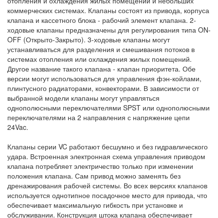
отопления и охлаждения жилых помещений и небольших
коммерческих системах. Клапаны состоят из привода, корпуса
клапана и кассетного блока - рабочий элемент клапана. 2-
ходовые клапаны предназначены для регулирования типа ON-
OFF (Открыто-Закрыто). 3-ходовые клапаны могут
устанавливаться для разделения и смешивания потоков в
системах отопления или охлаждения жилых помещений.
Другое название такого клапана - клапан приоритета. Обе
версии могут использоваться для управления фэн-койлами,
плинтусного радиаторами, конвекторами. В зависимости от
выбранной модели клапаны могут управляться
однополюсными переключателями SPST или однополюсными
переключателями на 2 направления с напряжение цепи
24Vac.
Клапаны серии VC работают бесшумно и без гидравлического
удара. Встроенная электронная схема управления приводом
клапана потребляет электричество только при изменении
положения клапана. Сам привод можно заменять без
дренажирования рабочей системы. Во всех версиях клапанов
используется однотипное посадочное место для привода, что
обеспечивает максимальную гибкость при установке и
обслуживании. Конструкция штока клапана обеспечивает