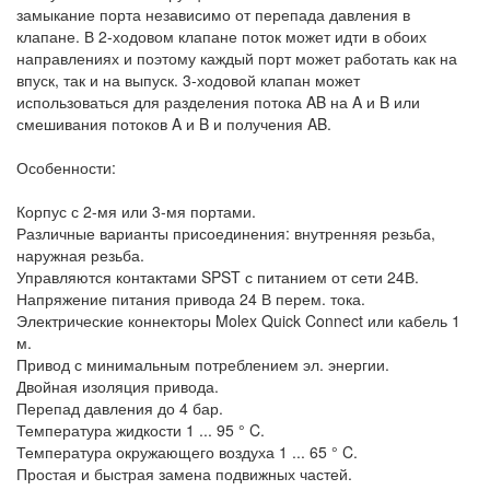
замыкание порта независимо от перепада давления в
клапане. В 2-ходовом клапане поток может идти в обоих
направлениях и поэтому каждый порт может работать как на
впуск, так и на выпуск. 3-ходовой клапан может
использоваться для разделения потока AB на A и B или
смешивания потоков A и B и получения AB.
Особенности:
Корпус с 2-мя или 3-мя портами.
Различные варианты присоединения: внутренняя резьба,
наружная резьба.
Управляются контактами SPST с питанием от сети 24В.
Напряжение питания привода 24 В перем. тока.
Электрические коннекторы Molex Quick Connect или кабель 1
м.
Привод с минимальным потреблением эл. энергии.
Двойная изоляция привода.
Перепад давления до 4 бар.
Температура жидкости 1 ... 95 ° C.
Температура окружающего воздуха 1 ... 65 ° C.
Простая и быстрая замена подвижных частей.