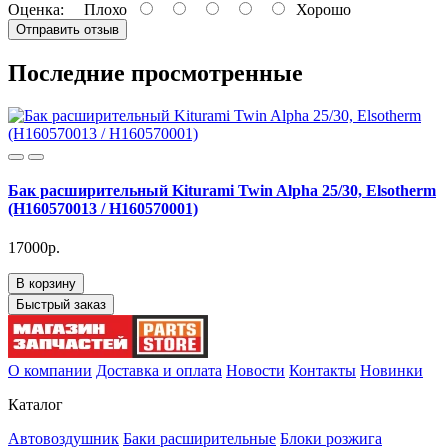
Оценка:
Плохо
Хорошо
Отправить отзыв
Последние просмотренные
Бак расширительный Kiturami Twin Alpha 25/30, Elsotherm
(H160570013 / H160570001)
17000р.
В корзину
Быстрый заказ
О компании
Доставка и оплата
Новости
Контакты
Новинки
Каталог
Автовоздушник
Баки расширительные
Блоки розжига