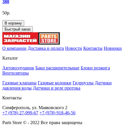
380
50р.
В корзину
Быстрый заказ
О компании
Доставка и оплата
Новости
Контакты
Новинки
Каталог
Автовоздушник
Баки расширительные
Блоки розжига
Вентиляторы
Газовые клапаны
Газовые колонки
Гидроузлы
Датчики
давления воды
Датчики и реле протока
Контакты
Симферополь, ул. Маяковского 2
+7 (978) 27-999-67
+7 (978) 918-46-56
Parts Store © - 2022 Все права защищены