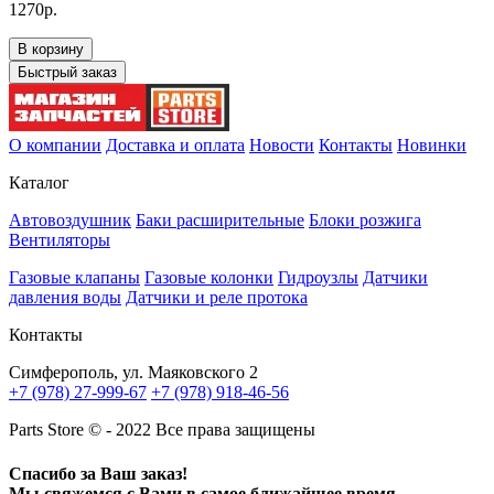
1270р.
В корзину
Быстрый заказ
О компании
Доставка и оплата
Новости
Контакты
Новинки
Каталог
Автовоздушник
Баки расширительные
Блоки розжига
Вентиляторы
Газовые клапаны
Газовые колонки
Гидроузлы
Датчики
давления воды
Датчики и реле протока
Контакты
Симферополь, ул. Маяковского 2
+7 (978) 27-999-67
+7 (978) 918-46-56
Parts Store © - 2022 Все права защищены
Спасибо за Ваш заказ!
Мы свяжемся с Вами в самое ближайшее время.