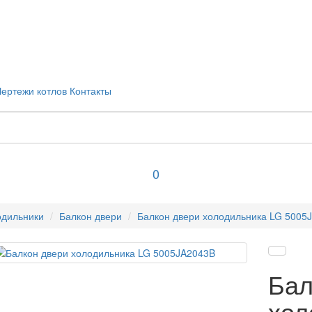
Чертежи котлов
Контакты
0
одильники
Балкон двери
Балкон двери холодильника LG 5005
Бал
хол