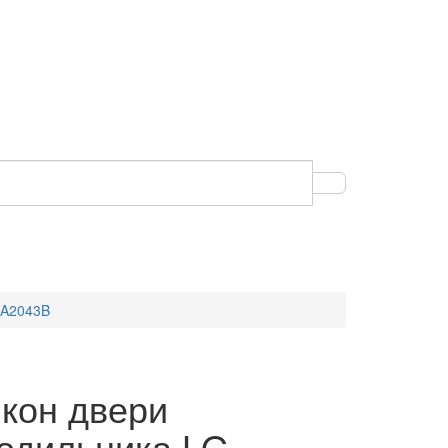
JA2043B
кон двери
одильника LG