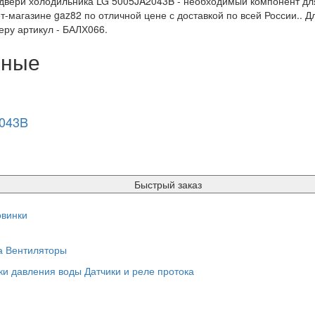
двери холодильника LG 5005JA2043B - необходимый компонент для
т-магазине gaz82 по отличной цене с доставкой по всей России.. Д
ру артикул - БАЛХ066.
нные
2043B
Быстрый заказ
винки
а
Вентиляторы
ки давления воды
Датчики и реле протока