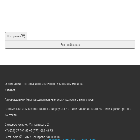
В корзину
Быстрый заказ
О компании
Доставка и оплата
Новости
Контакты
Новинки
Каталог
Автовоздушник
Баки расширительные
Блоки розжига
Вентиляторы
Газовые клапаны
Газовые колонки
Гидроузлы
Датчики давления воды
Датчики и реле протока
Контакты
Симферополь, ул. Маяковского 2
+7 (978) 27-999-67
+7 (978) 918-46-56
Parts Store © - 2022 Все права защищены
Сайт ускорен с помощью Buslik Cache