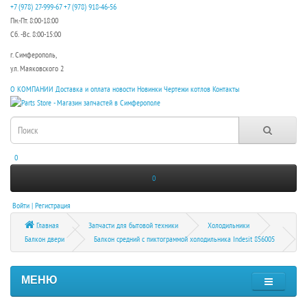
+7 (978) 27-999-67
+7 (978) 918-46-56
Пн.-Пт. 8:00-18:00
Сб. -Вс. 8:00-15:00
г. Симферополь,
ул. Маяковского 2
О КОМПАНИИ
Доставка и оплата
новости
Новинки
Чертежи котлов
Контакты
0
0
Войти | Регистрация
Главная
Запчасти для бытовой техники
Холодильники
Балкон двери
Балкон средний с пиктограммой холодильника Indesit 856005
МЕНЮ