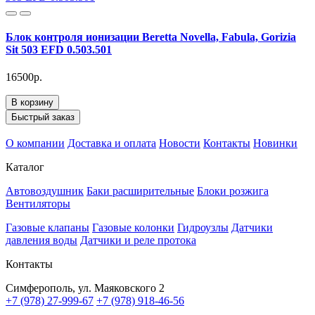
Блок контроля ионизации Beretta Novella, Fabula, Gorizia
Sit 503 EFD 0.503.501
16500р.
В корзину
Быстрый заказ
О компании
Доставка и оплата
Новости
Контакты
Новинки
Каталог
Автовоздушник
Баки расширительные
Блоки розжига
Вентиляторы
Газовые клапаны
Газовые колонки
Гидроузлы
Датчики
давления воды
Датчики и реле протока
Контакты
Симферополь, ул. Маяковского 2
+7 (978) 27-999-67
+7 (978) 918-46-56