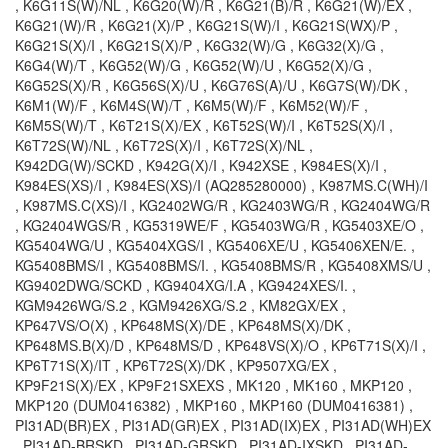
, K6G11S(W)/NL , K6G20(W)/R , K6G21(B)/R , K6G21(W)/EX ,
K6G21(W)/R , K6G21(X)/P , K6G21S(W)/I , K6G21S(WX)/P ,
K6G21S(X)/I , K6G21S(X)/P , K6G32(W)/G , K6G32(X)/G ,
K6G4(W)/T , K6G52(W)/G , K6G52(W)/U , K6G52(X)/G ,
K6G52S(X)/R , K6G56S(X)/U , K6G76S(A)/U , K6G7S(W)/DK ,
K6M1(W)/F , K6M4S(W)/T , K6M5(W)/F , K6M52(W)/F ,
K6M5S(W)/T , K6T21S(X)/EX , K6T52S(W)/I , K6T52S(X)/I ,
K6T72S(W)/NL , K6T72S(X)/I , K6T72S(X)/NL ,
K942DG(W)/SCKD , K942G(X)/I , K942XSE , K984ES(X)/I ,
K984ES(XS)/I , K984ES(XS)/I (AQ285280000) , K987MS.C(WH)/I
, K987MS.C(XS)/I , KG2402WG/R , KG2403WG/R , KG2404WG/R
, KG2404WGS/R , KG5319WE/F , KG5403WG/R , KG5403XE/O ,
KG5404WG/U , KG5404XGS/I , KG5406XE/U , KG5406XEN/E. ,
KG5408BMS/I , KG5408BMS/I. , KG5408BMS/R , KG5408XMS/U ,
KG9402DWG/SCKD , KG9404XG/I.A , KG9424XES/I. ,
KGM9426WG/S.2 , KGM9426XG/S.2 , KM82GX/EX ,
KP647VS/O(X) , KP648MS(X)/DE , KP648MS(X)/DK ,
KP648MS.B(X)/D , KP648MS/D , KP648VS(X)/O , KP6T71S(X)/I ,
KP6T71S(X)/IT , KP6T72S(X)/DK , KP9507XG/EX ,
KP9F21S(X)/EX , KP9F21SXEXS , MK120 , MK160 , MKP120 ,
MKP120 (DUM0416382) , MKP160 , MKP160 (DUM0416381) ,
PI31AD(BR)EX , PI31AD(GR)EX , PI31AD(IX)EX , PI31AD(WH)EX
, PI31AD-BRSKD , PI31AD-GRSKD , PI31AD-IXSKD , PI31AD-