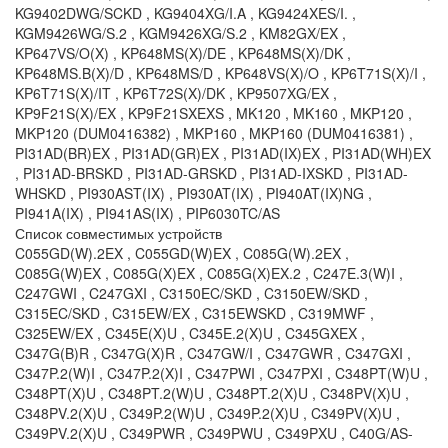
KG9402DWG/SCKD , KG9404XG/I.A , KG9424XES/I. ,
KGM9426WG/S.2 , KGM9426XG/S.2 , KM82GX/EX ,
KP647VS/O(X) , KP648MS(X)/DE , KP648MS(X)/DK ,
KP648MS.B(X)/D , KP648MS/D , KP648VS(X)/O , KP6T71S(X)/I ,
KP6T71S(X)/IT , KP6T72S(X)/DK , KP9507XG/EX ,
KP9F21S(X)/EX , KP9F21SXEXS , MK120 , MK160 , MKP120 ,
MKP120 (DUM0416382) , MKP160 , MKP160 (DUM0416381) ,
PI31AD(BR)EX , PI31AD(GR)EX , PI31AD(IX)EX , PI31AD(WH)EX
, PI31AD-BRSKD , PI31AD-GRSKD , PI31AD-IXSKD , PI31AD-
WHSKD , PI930AST(IX) , PI930AT(IX) , PI940AT(IX)NG ,
PI941A(IX) , PI941AS(IX) , PIP6030TC/AS
Список совместимых устройств
C055GD(W).2EX , C055GD(W)EX , C085G(W).2EX ,
C085G(W)EX , C085G(X)EX , C085G(X)EX.2 , C247E.3(W)I ,
C247GWI , C247GXI , C3150EC/SKD , C3150EW/SKD ,
C315EC/SKD , C315EW/EX , C315EWSKD , C319MWF ,
C325EW/EX , C345E(X)U , C345E.2(X)U , C345GXEX ,
C347G(B)R , C347G(X)R , C347GW/I , C347GWR , C347GXI ,
C347P.2(W)I , C347P.2(X)I , C347PWI , C347PXI , C348PT(W)U ,
C348PT(X)U , C348PT.2(W)U , C348PT.2(X)U , C348PV(X)U ,
C348PV.2(X)U , C349P.2(W)U , C349P.2(X)U , C349PV(X)U ,
C349PV.2(X)U , C349PWR , C349PWU , C349PXU , C40G/AS-