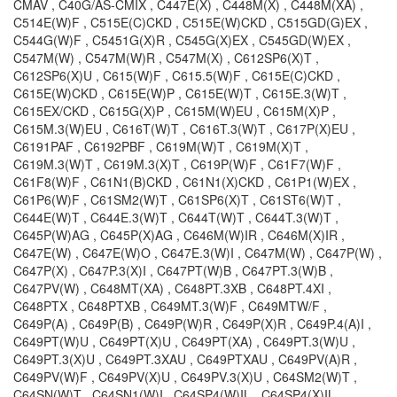
CMAV , C40G/AS-CMIX , C447E(X) , C448M(X) , C448M(XA) ,
C514E(W)F , C515E(C)CKD , C515E(W)CKD , C515GD(G)EX ,
C544G(W)F , C5451G(X)R , C545G(X)EX , C545GD(W)EX ,
C547M(W) , C547M(W)R , C547M(X) , C612SP6(X)T ,
C612SP6(X)U , C615(W)F , C615.5(W)F , C615E(C)CKD ,
C615E(W)CKD , C615E(W)P , C615E(W)T , C615E.3(W)T ,
C615EX/CKD , C615G(X)P , C615M(W)EU , C615M(X)P ,
C615M.3(W)EU , C616T(W)T , C616T.3(W)T , C617P(X)EU ,
C6191PAF , C6192PBF , C619M(W)T , C619M(X)T ,
C619M.3(W)T , C619M.3(X)T , C619P(W)F , C61F7(W)F ,
C61F8(W)F , C61N1(B)CKD , C61N1(X)CKD , C61P1(W)EX ,
C61P6(W)F , C61SM2(W)T , C61SP6(X)T , C61ST6(W)T ,
C644E(W)T , C644E.3(W)T , C644T(W)T , C644T.3(W)T ,
C645P(W)AG , C645P(X)AG , C646M(W)IR , C646M(X)IR ,
C647E(W) , C647E(W)O , C647E.3(W)I , C647M(W) , C647P(W) ,
C647P(X) , C647P.3(X)I , C647PT(W)B , C647PT.3(W)B ,
C647PV(W) , C648MT(XA) , C648PT.3XB , C648PT.4XI ,
C648PTX , C648PTXB , C649MT.3(W)F , C649MTW/F ,
C649P(A) , C649P(B) , C649P(W)R , C649P(X)R , C649P.4(A)I ,
C649PT(W)U , C649PT(X)U , C649PT(XA) , C649PT.3(W)U ,
C649PT.3(X)U , C649PT.3XAU , C649PTXAU , C649PV(A)R ,
C649PV(W)F , C649PV(X)U , C649PV.3(X)U , C64SM2(W)T ,
C64SN(W)T , C64SN1(W)I , C64SP4(W)IL , C64SP4(X)IL ,