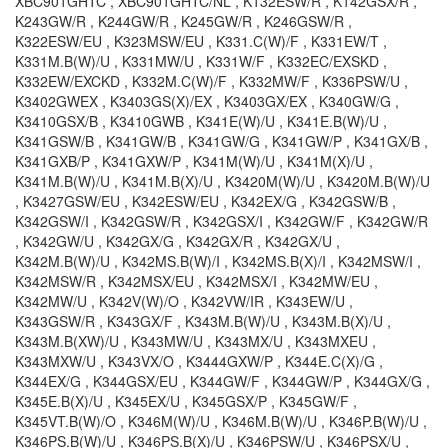
XBC901GHTC , XBC901GHTC/NL , K132ESW/R , K142GSX/R ,
K243GW/R , K244GW/R , K245GW/R , K246GSW/R ,
K322ESW/EU , K323MSW/EU , K331.C(W)/F , K331EW/T ,
K331M.B(W)/U , K331MW/U , K331W/F , K332EC/EXSKD ,
K332EW/EXCKD , K332M.C(W)/F , K332MW/F , K336PSW/U ,
K3402GWEX , K3403GS(X)/EX , K3403GX/EX , K340GW/G ,
K3410GSX/B , K3410GWB , K341E(W)/U , K341E.B(W)/U ,
K341GSW/B , K341GW/B , K341GW/G , K341GW/P , K341GX/B ,
K341GXB/P , K341GXW/P , K341M(W)/U , K341M(X)/U ,
K341M.B(W)/U , K341M.B(X)/U , K3420M(W)/U , K3420M.B(W)/U
, K3427GSW/EU , K342ESW/EU , K342EX/G , K342GSW/B ,
K342GSW/I , K342GSW/R , K342GSX/I , K342GW/F , K342GW/R
, K342GW/U , K342GX/G , K342GX/R , K342GX/U ,
K342M.B(W)/U , K342MS.B(W)/I , K342MS.B(X)/I , K342MSW/I ,
K342MSW/R , K342MSX/EU , K342MSX/I , K342MW/EU ,
K342MW/U , K342V(W)/O , K342VW/IR , K343EW/U ,
K343GSW/R , K343GX/F , K343M.B(W)/U , K343M.B(X)/U ,
K343M.B(XW)/U , K343MW/U , K343MX/U , K343MXEU ,
K343MXW/U , K343VX/O , K3444GXW/P , K344E.C(X)/G ,
K344EX/G , K344GSX/EU , K344GW/F , K344GW/P , K344GX/G ,
K345E.B(X)/U , K345EX/U , K345GSX/P , K345GW/F ,
K345VT.B(W)/O , K346M(W)/U , K346M.B(W)/U , K346P.B(W)/U ,
K346PS.B(W)/U , K346PS.B(X)/U , K346PSW/U , K346PSX/U ,