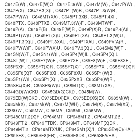
C647E(W) , C647E(W)O , C647E.3(W)I , C647M(W) , C647P(W) ,
C647P(X) , C647P.3(X)I , C647PT(W)B , C647PT.3(W)B ,
C647PV(W) , C648MT(XA) , C648PT.3XB , C648PT.4XI ,
C648PTX , C648PTXB , C649MT.3(W)F , C649MTW/F ,
C649P(A) , C649P(B) , C649P(W)R , C649P(X)R , C649P.4(A)I ,
C649PT(W)U , C649PT(X)U , C649PT(XA) , C649PT.3(W)U ,
C649PT.3(X)U , C649PT.3XAU , C649PTXAU , C649PV(A)R ,
C649PV(W)F , C649PV(X)U , C649PV.3(X)U , C64SM2(W)T ,
C64SN(W)T , C64SN1(W)I , C64SP4(W)IL , C64SP4(X)IL ,
C64ST(W)T , C65F7(W)F , C65F7XF , C65F8(W)F , C65F8XF ,
C65P6XF , C65SF7(X)R , C65SF7(X)T , C65SF7XI , C65SF8(X)R
, C65SF8(X)T , C65SF8XI , C65SF8XU , C65SP1(W)B ,
C65SP1(W)I , C65SP1(X)I , C65SP2XB , C65SP4(W)R ,
C65SP4(X)R , C65SP6(W)U , C68MT(X) , C68MT(XA) ,
C944GD(W)CKD , C945GD(G)CKD , C945M(W) ,
C975ED(W)CKD , C975ED(X)EX , C975ED(XS)EX , C985M(W) ,
C985M(X) , C987M(W) , C987M(WH) , C987M(X) , C987M(XS) ,
CI36GW , CI45MW , CI56MA , CI56MI , CI56MW ,
CP6480MT.2(X)F , CP648MT , CP648MT.2 , CP648MT.2B ,
CP649FT.2 , CP649FTDK , CP649MT , CP649MT(X)DK ,
CP649MT.2 , CP649MTX/UK , CP64SM1(X)/I , CP65SE9(C)/HA ,
CP65SF8 , CP65SF8(FR) , CP65SF8DK , CP65SFA/HA ,