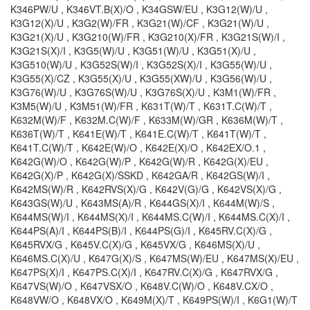
K346PW/U , K346VT.B(X)/O , K34GSW/EU , K3G12(W)/U ,
K3G12(X)/U , K3G2(W)/FR , K3G21(W)/CF , K3G21(W)/U ,
K3G21(X)/U , K3G210(W)/FR , K3G210(X)/FR , K3G21S(W)/I ,
K3G21S(X)/I , K3G5(W)/U , K3G51(W)/U , K3G51(X)/U ,
K3G510(W)/U , K3G52S(W)/I , K3G52S(X)/I , K3G55(W)/U ,
K3G55(X)/CZ , K3G55(X)/U , K3G55(XW)/U , K3G56(W)/U ,
K3G76(W)/U , K3G76S(W)/U , K3G76S(X)/U , K3M1(W)/FR ,
K3M5(W)/U , K3M51(W)/FR , K631T(W)/T , K631T.C(W)/T ,
K632M(W)/F , K632M.C(W)/F , K633M(W)/GR , K636M(W)/T ,
K636T(W)/T , K641E(W)/T , K641E.C(W)/T , K641T(W)/T ,
K641T.C(W)/T , K642E(W)/O , K642E(X)/O , K642EX/O.1 ,
K642G(W)/O , K642G(W)/P , K642G(W)/R , K642G(X)/EU ,
K642G(X)/P , K642G(X)/SSKD , K642GA/R , K642GS(W)/I ,
K642MS(W)/R , K642RVS(X)/G , K642V(G)/G , K642VS(X)/G ,
K643GS(W)/U , K643MS(A)/R , K644GS(X)/I , K644M(W)/S ,
K644MS(W)/I , K644MS(X)/I , K644MS.C(W)/I , K644MS.C(X)/I ,
K644PS(A)/I , K644PS(B)/I , K644PS(G)/I , K645RV.C(X)/G ,
K645RVX/G , K645V.C(X)/G , K645VX/G , K646MS(X)/U ,
K646MS.C(X)/U , K647G(X)/S , K647MS(W)/EU , K647MS(X)/EU ,
K647PS(X)/I , K647PS.C(X)/I , K647RV.C(X)/G , K647RVX/G ,
K647VS(W)/O , K647VSX/O , K648V.C(W)/O , K648V.CX/O ,
K648VW/O , K648VX/O , K649M(X)/T , K649PS(W)/I , K6G1(W)/T