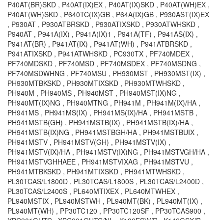
P40AT(BR)SKD , P40AT(IX)EX , P40AT(IX)SKD , P40AT(WH)EX ,
P40AT(WH)SKD , P640TC(IX)GB , P64A(IX)GB , P930AST(IX)EX
, P930AT , P930ATBRSKD , P930ATIXSKD , P930ATWHSKD ,
P940AT , P941A(IX) , P941A(IX)1 , P941A(TF) , P941AS(IX) ,
P941AT(BR) , P941AT(IX) , P941AT(WH) , P941ATBRSKD ,
P941ATIXSKD , P941ATWHSKD , PC930TX , PF740MDEX ,
PF740MDSKD , PF740MSD , PF740MSDEX , PF740MSDNG ,
PF740MSDWHNG , PF740MSU , PH930MST , PH930MST(IX) ,
PH930MTBKSKD , PH930MTIXSKD , PH930MTWHSKD ,
PH940M , PH940MS , PH940MST , PH940MST(IX)NG ,
PH940MT(IX)NG , PH940MTNG , PH941M , PH941M(IX)/HA ,
PH941MS , PH941MS(IX) , PH941MS(IX)/HA , PH941MSTB ,
PH941MSTB(GH) , PH941MSTB(IX) , PH941MSTB(IX)/HA ,
PH941MSTB(IX)NG , PH941MSTBGH/HA , PH941MSTBUIX ,
PH941MSTV , PH941MSTV(GH) , PH941MSTV(IX) ,
PH941MSTV(IX)/HA , PH941MSTV(IX)NG , PH941MSTVGH/HA ,
PH941MSTVGHHAEE , PH941MSTVIXAG , PH941MSTVU ,
PH941MTBKSKD , PH941MTIXSKD , PH941MTWHSKD ,
PL30TCAS/L1800D , PL30TCAS/L1800S , PL30TCAS/L2400D ,
PL30TCAS/L2400S , PL640MTIXEX , PL640MTWHEX ,
PL940MSTIX , PL940MSTWH , PL940MT(BK) , PL940MT(IX) ,
PL940MT(WH) , PP30TC120 , PP30TC120SF , PP30TCAS900 ,