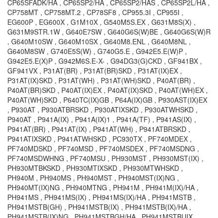
CP65SFADK/HA , CP65SP2/HA , CP65SP2/HAS , CP65SP2L/HA ,
CP758MT , CP758MT.2 , CP78SF8 , CP955.3I , CP955I ,
EG600P , EG600X , G1M10X , G540M5S.EX , G631M8S(X) ,
G631M9STR.1W , G640E7SW , G640G6S(W)BE , G640G6S(W)R
, G640M10SW , G640M10SX , G640M8.ENL , G640M8NL ,
G640M8SW , G740E5S(W) , G740G5.E , G942E5.E(W)P ,
G942E5.E(X)P , G942M6S.E-X- , G94DG3(G)CKD , GF941BX ,
GF941VX , P31AT(BR) , P31AT(BR)SKD , P31AT(IX)EX ,
P31AT(IX)SKD , P31AT(WH) , P31AT(WH)SKD , P40AT(BR) ,
P40AT(BR)SKD , P40AT(IX)EX , P40AT(IX)SKD , P40AT(WH)EX ,
P40AT(WH)SKD , P640TC(IX)GB , P64A(IX)GB , P930AST(IX)EX
, P930AT , P930ATBRSKD , P930ATIXSKD , P930ATWHSKD ,
P940AT , P941A(IX) , P941A(IX)1 , P941A(TF) , P941AS(IX) ,
P941AT(BR) , P941AT(IX) , P941AT(WH) , P941ATBRSKD ,
P941ATIXSKD , P941ATWHSKD , PC930TX , PF740MDEX ,
PF740MDSKD , PF740MSD , PF740MSDEX , PF740MSDNG ,
PF740MSDWHNG , PF740MSU , PH930MST , PH930MST(IX) ,
PH930MTBKSKD , PH930MTIXSKD , PH930MTWHSKD ,
PH940M , PH940MS , PH940MST , PH940MST(IX)NG ,
PH940MT(IX)NG , PH940MTNG , PH941M , PH941M(IX)/HA ,
PH941MS , PH941MS(IX) , PH941MS(IX)/HA , PH941MSTB ,
PH941MSTB(GH) , PH941MSTB(IX) , PH941MSTB(IX)/HA ,
PH941MSTB(IX)NG , PH941MSTBGH/HA , PH941MSTBUIX ,