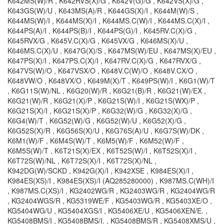
K642MS(W)/R , K642RVS(X)/G , K642V(G)/G , K642VS(X)/G ,
K643GS(W)/U , K643MS(A)/R , K644GS(X)/I , K644M(W)/S ,
K644MS(W)/I , K644MS(X)/I , K644MS.C(W)/I , K644MS.C(X)/I ,
K644PS(A)/I , K644PS(B)/I , K644PS(G)/I , K645RV.C(X)/G ,
K645RVX/G , K645V.C(X)/G , K645VX/G , K646MS(X)/U ,
K646MS.C(X)/U , K647G(X)/S , K647MS(W)/EU , K647MS(X)/EU ,
K647PS(X)/I , K647PS.C(X)/I , K647RV.C(X)/G , K647RVX/G ,
K647VS(W)/O , K647VSX/O , K648V.C(W)/O , K648V.CX/O ,
K648VW/O , K648VX/O , K649M(X)/T , K649PS(W)/I , K6G1(W)/T
, K6G11S(W)/NL , K6G20(W)/R , K6G21(B)/R , K6G21(W)/EX ,
K6G21(W)/R , K6G21(X)/P , K6G21S(W)/I , K6G21S(WX)/P ,
K6G21S(X)/I , K6G21S(X)/P , K6G32(W)/G , K6G32(X)/G ,
K6G4(W)/T , K6G52(W)/G , K6G52(W)/U , K6G52(X)/G ,
K6G52S(X)/R , K6G56S(X)/U , K6G76S(A)/U , K6G7S(W)/DK ,
K6M1(W)/F , K6M4S(W)/T , K6M5(W)/F , K6M52(W)/F ,
K6M5S(W)/T , K6T21S(X)/EX , K6T52S(W)/I , K6T52S(X)/I ,
K6T72S(W)/NL , K6T72S(X)/I , K6T72S(X)/NL ,
K942DG(W)/SCKD , K942G(X)/I , K942XSE , K984ES(X)/I ,
K984ES(XS)/I , K984ES(XS)/I (AQ285280000) , K987MS.C(WH)/I
, K987MS.C(XS)/I , KG2402WG/R , KG2403WG/R , KG2404WG/R
, KG2404WGS/R , KG5319WE/F , KG5403WG/R , KG5403XE/O ,
KG5404WG/U , KG5404XGS/I , KG5406XE/U , KG5406XEN/E. ,
KG5408BMS/I , KG5408BMS/I. , KG5408BMS/R , KG5408XMS/U ,