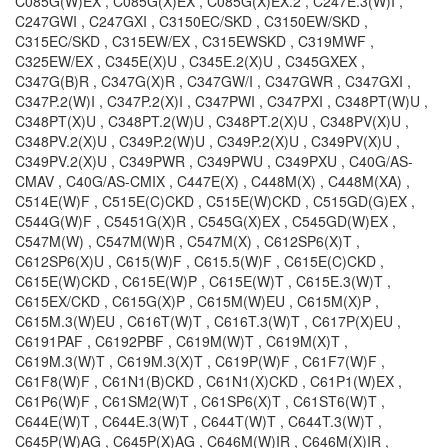
C085G(W)EX , C085G(X)EX , C085G(X)EX.2 , C247E.3(W)I ,
C247GWI , C247GXI , C3150EC/SKD , C3150EW/SKD ,
C315EC/SKD , C315EW/EX , C315EWSKD , C319MWF ,
C325EW/EX , C345E(X)U , C345E.2(X)U , C345GXEX ,
C347G(B)R , C347G(X)R , C347GW/I , C347GWR , C347GXI ,
C347P.2(W)I , C347P.2(X)I , C347PWI , C347PXI , C348PT(W)U ,
C348PT(X)U , C348PT.2(W)U , C348PT.2(X)U , C348PV(X)U ,
C348PV.2(X)U , C349P.2(W)U , C349P.2(X)U , C349PV(X)U ,
C349PV.2(X)U , C349PWR , C349PWU , C349PXU , C40G/AS-
CMAV , C40G/AS-CMIX , C447E(X) , C448M(X) , C448M(XA) ,
C514E(W)F , C515E(C)CKD , C515E(W)CKD , C515GD(G)EX ,
C544G(W)F , C5451G(X)R , C545G(X)EX , C545GD(W)EX ,
C547M(W) , C547M(W)R , C547M(X) , C612SP6(X)T ,
C612SP6(X)U , C615(W)F , C615.5(W)F , C615E(C)CKD ,
C615E(W)CKD , C615E(W)P , C615E(W)T , C615E.3(W)T ,
C615EX/CKD , C615G(X)P , C615M(W)EU , C615M(X)P ,
C615M.3(W)EU , C616T(W)T , C616T.3(W)T , C617P(X)EU ,
C6191PAF , C6192PBF , C619M(W)T , C619M(X)T ,
C619M.3(W)T , C619M.3(X)T , C619P(W)F , C61F7(W)F ,
C61F8(W)F , C61N1(B)CKD , C61N1(X)CKD , C61P1(W)EX ,
C61P6(W)F , C61SM2(W)T , C61SP6(X)T , C61ST6(W)T ,
C644E(W)T , C644E.3(W)T , C644T(W)T , C644T.3(W)T ,
C645P(W)AG , C645P(X)AG , C646M(W)IR , C646M(X)IR ,