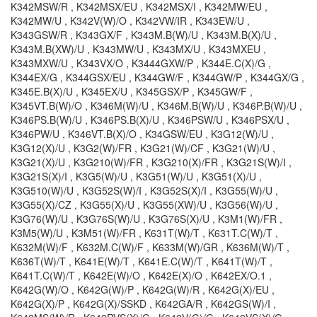
K342MSW/R , K342MSX/EU , K342MSX/I , K342MW/EU ,
K342MW/U , K342V(W)/O , K342VW/IR , K343EW/U ,
K343GSW/R , K343GX/F , K343M.B(W)/U , K343M.B(X)/U ,
K343M.B(XW)/U , K343MW/U , K343MX/U , K343MXEU ,
K343MXW/U , K343VX/O , K3444GXW/P , K344E.C(X)/G ,
K344EX/G , K344GSX/EU , K344GW/F , K344GW/P , K344GX/G ,
K345E.B(X)/U , K345EX/U , K345GSX/P , K345GW/F ,
K345VT.B(W)/O , K346M(W)/U , K346M.B(W)/U , K346P.B(W)/U ,
K346PS.B(W)/U , K346PS.B(X)/U , K346PSW/U , K346PSX/U ,
K346PW/U , K346VT.B(X)/O , K34GSW/EU , K3G12(W)/U ,
K3G12(X)/U , K3G2(W)/FR , K3G21(W)/CF , K3G21(W)/U ,
K3G21(X)/U , K3G210(W)/FR , K3G210(X)/FR , K3G21S(W)/I ,
K3G21S(X)/I , K3G5(W)/U , K3G51(W)/U , K3G51(X)/U ,
K3G510(W)/U , K3G52S(W)/I , K3G52S(X)/I , K3G55(W)/U ,
K3G55(X)/CZ , K3G55(X)/U , K3G55(XW)/U , K3G56(W)/U ,
K3G76(W)/U , K3G76S(W)/U , K3G76S(X)/U , K3M1(W)/FR ,
K3M5(W)/U , K3M51(W)/FR , K631T(W)/T , K631T.C(W)/T ,
K632M(W)/F , K632M.C(W)/F , K633M(W)/GR , K636M(W)/T ,
K636T(W)/T , K641E(W)/T , K641E.C(W)/T , K641T(W)/T ,
K641T.C(W)/T , K642E(W)/O , K642E(X)/O , K642EX/O.1 ,
K642G(W)/O , K642G(W)/P , K642G(W)/R , K642G(X)/EU ,
K642G(X)/P , K642G(X)/SSKD , K642GA/R , K642GS(W)/I ,