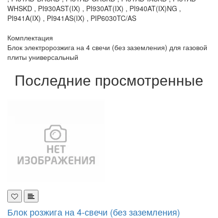
WHSKD , PI930AST(IX) , PI930AT(IX) , PI940AT(IX)NG ,
PI941A(IX) , PI941AS(IX) , PIP6030TC/AS
Комплектация
Блок электророзжига на 4 свечи (без заземления) для газовой
плиты универсальный
Последние просмотренные
Блок розжига на 4-свечи (без заземления)