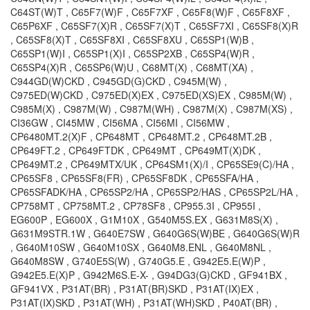
C64ST(W)T , C65F7(W)F , C65F7XF , C65F8(W)F , C65F8XF ,
C65P6XF , C65SF7(X)R , C65SF7(X)T , C65SF7XI , C65SF8(X)R
, C65SF8(X)T , C65SF8XI , C65SF8XU , C65SP1(W)B ,
C65SP1(W)I , C65SP1(X)I , C65SP2XB , C65SP4(W)R ,
C65SP4(X)R , C65SP6(W)U , C68MT(X) , C68MT(XA) ,
C944GD(W)CKD , C945GD(G)CKD , C945M(W) ,
C975ED(W)CKD , C975ED(X)EX , C975ED(XS)EX , C985M(W) ,
C985M(X) , C987M(W) , C987M(WH) , C987M(X) , C987M(XS) ,
CI36GW , CI45MW , CI56MA , CI56MI , CI56MW ,
CP6480MT.2(X)F , CP648MT , CP648MT.2 , CP648MT.2B ,
CP649FT.2 , CP649FTDK , CP649MT , CP649MT(X)DK ,
CP649MT.2 , CP649MTX/UK , CP64SM1(X)/I , CP65SE9(C)/HA ,
CP65SF8 , CP65SF8(FR) , CP65SF8DK , CP65SFA/HA ,
CP65SFADK/HA , CP65SP2/HA , CP65SP2/HAS , CP65SP2L/HA ,
CP758MT , CP758MT.2 , CP78SF8 , CP955.3I , CP955I ,
EG600P , EG600X , G1M10X , G540M5S.EX , G631M8S(X) ,
G631M9STR.1W , G640E7SW , G640G6S(W)BE , G640G6S(W)R
, G640M10SW , G640M10SX , G640M8.ENL , G640M8NL ,
G640M8SW , G740E5S(W) , G740G5.E , G942E5.E(W)P ,
G942E5.E(X)P , G942M6S.E-X- , G94DG3(G)CKD , GF941BX ,
GF941VX , P31AT(BR) , P31AT(BR)SKD , P31AT(IX)EX ,
P31AT(IX)SKD , P31AT(WH) , P31AT(WH)SKD , P40AT(BR) ,