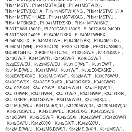
PH941MSTV , PH941MSTV(GH) , PH941MSTV(IX) ,
PH941MSTV(IX)/HA , PH941MSTV(IX)NG , PH941MSTVGH/HA ,
PH941MSTVGHHAEE , PH941MSTVIXAG , PH941MSTVU ,
PH941MTBKSKD , PH941MTIXSKD , PH941MTWHSKD ,
PL30TCAS/L1800D , PL30TCAS/L1800S , PL30TCAS/L2400D ,
PL30TCAS/L2400S , PL640MTIXEX , PL640MTWHEX ,
PL940MSTIX , PL940MSTWH , PL940MT(BK) , PL940MT(IX) ,
PL940MT(WH) , PP30TC120 , PP30TC120SF , PP30TCAS900 ,
XBC901GHTC , XBC901GHTC/NL , K132ESW/R , K142GSX/R ,
K243GW/R , K244GW/R , K245GW/R , K246GSW/R ,
K322ESW/EU , K323MSW/EU , K331.C(W)/F , K331EW/T ,
K331M.B(W)/U , K331MW/U , K331W/F , K332EC/EXSKD ,
K332EW/EXCKD , K332M.C(W)/F , K332MW/F , K336PSW/U ,
K3402GWEX , K3403GS(X)/EX , K3403GX/EX , K340GW/G ,
K3410GSX/B , K3410GWB , K341E(W)/U , K341E.B(W)/U ,
K341GSW/B , K341GW/B , K341GW/G , K341GW/P , K341GX/B ,
K341GXB/P , K341GXW/P , K341M(W)/U , K341M(X)/U ,
K341M.B(W)/U , K341M.B(X)/U , K3420M(W)/U , K3420M.B(W)/U
, K3427GSW/EU , K342ESW/EU , K342EX/G , K342GSW/B ,
K342GSW/I , K342GSW/R , K342GSX/I , K342GW/F , K342GW/R
, K342GW/U , K342GX/G , K342GX/R , K342GX/U ,
K342M.B(W)/U , K342MS.B(W)/I , K342MS.B(X)/I , K342MSW/I ,