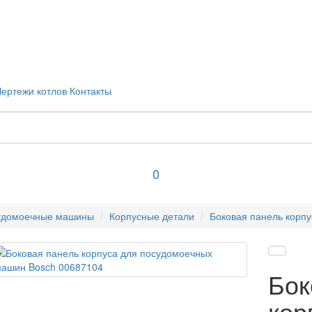
Чертежи котлов
Контакты
0
удомоечные машины
Корпусные детали
Боковая панель корп
Бок
кор