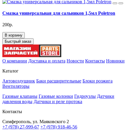
Cмазка универсальная для сальников 1,5мл Poletron
200р.
В корзину
Быстрый заказ
О компании
Доставка и оплата
Новости
Контакты
Новинки
Каталог
Автовоздушник
Баки расширительные
Блоки розжига
Вентиляторы
Газовые клапаны
Газовые колонки
Гидроузлы
Датчики
давления воды
Датчики и реле протока
Контакты
Симферополь, ул. Маяковского 2
+7 (978) 27-999-67
+7 (978) 918-46-56