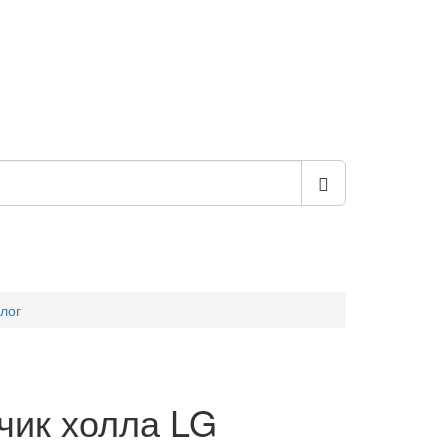
лог
чик холла LG