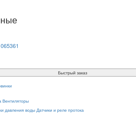
нные
1065361
Быстрый заказ
винки
а
Вентиляторы
ки давления воды
Датчики и реле протока