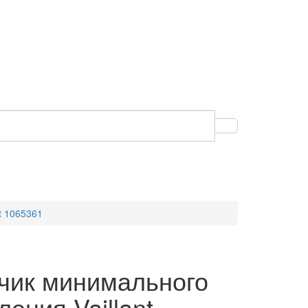
t 1065361
чик минимального
ления Vaillant