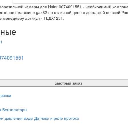
морозильной камеры для Haier 0074091551 - необходимый компонен
нтернет-магазине gaz82 по отличной цене с доставкой по всей Рос
е менеджеру артикул - ТЕДХ125Т.
нные
074091551
Быстрый заказ
винки
а
Вентиляторы
ки давления воды
Датчики и реле протока