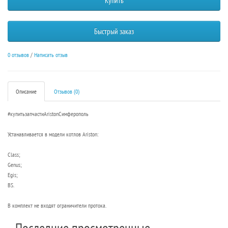
Купить
Быстрый заказ
0 отзывов
/
Написать отзыв
Описание
Отзывов (0)
#купитьзапчастиAristonCимферополь
Устанавливается в модели котлов Ariston:
Class;
Genus;
Egis;
BS.
В комплект не входят ограничители протока.