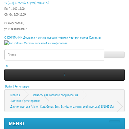
+7 (978) 27-999-67
+7 (978) 918-46-56
Пн.-Пт. 8:00-18:00
Сб. -Вс. 8:00-15:00
г. Симферополь,
ул. Маяковского 2
О КОМПАНИИ
Доставка и оплата
новости
Новинки
Чертежи котлов
Контакты
0
0
Войти | Регистрация
Главная
Запчасти для газового оборудования
Датчики и реле протока
Датчик протока Ariston Clas, Genus, Egis, Bs (без ограничителей протока) 65104317A
МЕНЮ