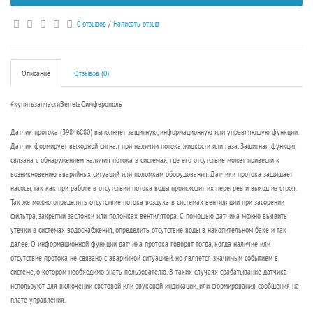
0 отзывов
/
Написать отзыв
Описание
Отзывов (0)
#купитьзапчастиBerretaCимферополь
Датчик протока (39846880) выполняет защитную, информационную или управляющую функции.
Датчик формирует выходной сигнал при наличии потока жидкости или газа. Защитная функция
связана с обнаружением наличия потока в системах, где его отсутствие может привести к
возникновению аварийных ситуаций или поломкам оборудования. Датчики протока защищает
насосы, так как при работе в отсутствии потока воды происходит их перегрев и выход из строя.
Так же можно определить отсутствие потока воздуха в системах вентиляции при засорении
фильтра, закрытии заслонки или поломках вентилятора. С помощью датчика можно выявить
утечки в системах водоснабжения, определить отсутствие воды в накопительном баке и так
далее. О информационной функции датчика протока говорят тогда, когда наличие или
отсутствие протока не связано с аварийной ситуацией, но является значимым событием в
системе, о котором необходимо знать пользователю. В таких случаях срабатывание датчика
используют для включении световой или звуковой индикации, или формирования сообщения на
плате управления.