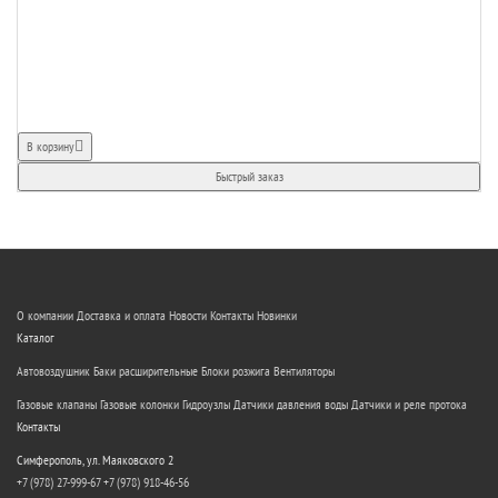
В корзину
Быстрый заказ
О компании
Доставка и оплата
Новости
Контакты
Новинки
Каталог
Автовоздушник
Баки расширительные
Блоки розжига
Вентиляторы
Газовые клапаны
Газовые колонки
Гидроузлы
Датчики давления воды
Датчики и реле протока
Контакты
Симферополь, ул. Маяковского 2
+7 (978) 27-999-67
+7 (978) 918-46-56