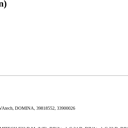
n)
IVAtech, DOMINA, 39818552, 33900026