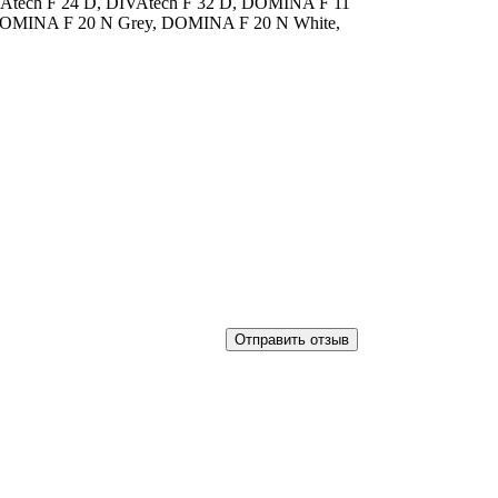
tech F 24 D, DIVAtech F 32 D, DOMINA F 11
DOMINA F 20 N Grey, DOMINA F 20 N White,
Отправить отзыв