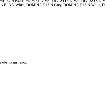
ECH F32 D.M. (WF), DIVAtech C 24 D, DIVAtech C 32 D, DIVA
A F 13 N White, DOMINA F 16 N Grey, DOMINA F 16 N White, 
е обычный текст.