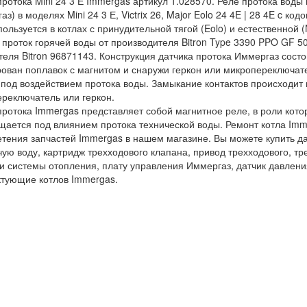
протока Mini 24 3 Е Immergas артикул 1.028570. Реле протока воды
з) в моделях Mini 24 3 Е, Victrix 26, Major Eolo 24 4E | 28 4E c ко
пользуется в котлах с принудительной тягой (Eolo) и естественной (N
 проток горячей воды от производителя Bitron Type 3390 PPO GF 5
теля Bitron 96871143. Конструкция датчика протока Иммергаз состои
ован поплавок с магнитом и снаружи геркон или микропереключат
 под воздействием протока воды. Замыкание контактов происходит 
реключатель или геркон.
протока Immergas представляет собой магнитное реле, в роли кото
ается под влиянием протока технической воды. Ремонт котла Im
тения запчастей Immergas в нашем магазине. Вы можете купить да
чую воду, картридж трехходового клапана, привод трехходового, тр
и системы отопления, плату управления Иммергаз, датчик давлени
тующие котлов Immergas.