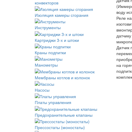
Датчик 
конвекторов
(Иммерга
воду ис
Изоляция камеры сгорания
Реле на
изотови
Инструменты
вмонтир
датчику
Картриджи 3-х и штоки
микропе
Датчик 
Краны подпитки
перемещ
приобре
Манометры
на горя
подпитк
комплек
Мембраны котлов и колонок
Насосы
Платы управления
Предохранительные клапаны
Прессостаты (моностаты)