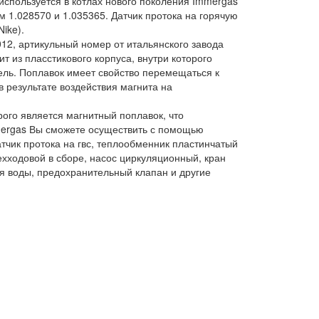
 используется в котлах нового поколения Immergas
дом 1.028570 и 1.035365. Датчик протока на горячую
ike).
012, артикульный номер от итальянского завода
т из пласстикового корпуса, внутри которого
ель. Поплавок имеет свойство перемещаться к
в результате воздействия магнита на
рого является магнитный поплавок, что
mergas Вы сможете осуществить с помощью
тчик протока на гвс, теплообменник пластинчатый
ехходовой в сборе, насос циркуляционный, кран
я воды, предохранительный клапан и другие