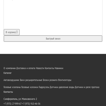
В корзину
Быстрый заказ
О компании
Доставка и оплата
Новости
Контакты
Новинки
Каталог
Автовоздушник
Баки расширительные
Блоки розжига
Вентиляторы
Газовые клапаны
Газовые колонки
Гидроузлы
Датчики давления воды
Датчики и реле протока
Контакты
Симферополь, ул. Маяковского 2
+7 (978) 27-999-67
+7 (978) 918-46-56