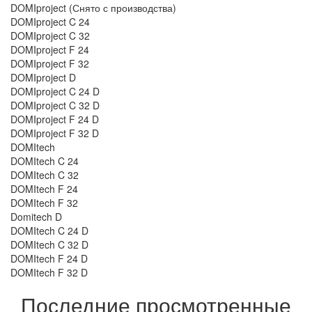
DOMIproject (Снято с производства)
DOMIproject C 24
DOMIproject C 32
DOMIproject F 24
DOMIproject F 32
DOMIproject D
DOMIproject C 24 D
DOMIproject C 32 D
DOMIproject F 24 D
DOMIproject F 32 D
DOMItech
DOMItech C 24
DOMItech C 32
DOMItech F 24
DOMItech F 32
Domitech D
DOMItech C 24 D
DOMItech C 32 D
DOMItech F 24 D
DOMItech F 32 D
Последние просмотренные