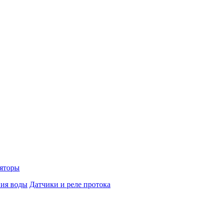
яторы
ния воды
Датчики и реле протока