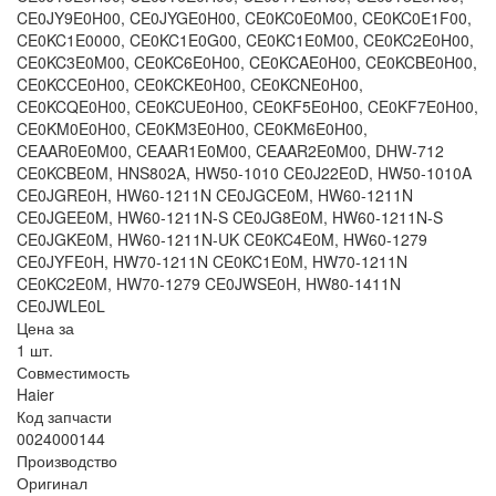
CE0JY9E0H00, CE0JYGE0H00, CE0KC0E0M00, CE0KC0E1F00,
CE0KC1E0000, CE0KC1E0G00, CE0KC1E0M00, CE0KC2E0H00,
CE0KC3E0M00, CE0KC6E0H00, CE0KCAE0H00, CE0KCBE0H00,
CE0KCCE0H00, CE0KCKE0H00, CE0KCNE0H00,
CE0KCQE0H00, CE0KCUE0H00, CE0KF5E0H00, CE0KF7E0H00,
CE0KM0E0H00, CE0KM3E0H00, CE0KM6E0H00,
CEAAR0E0M00, CEAAR1E0M00, CEAAR2E0M00, DHW-712
CE0KCBE0M, HNS802A, HW50-1010 CE0J22E0D, HW50-1010A
CE0JGRE0H, HW60-1211N CE0JGCE0M, HW60-1211N
CE0JGEE0M, HW60-1211N-S CE0JG8E0M, HW60-1211N-S
CE0JGKE0M, HW60-1211N-UK CE0KC4E0M, HW60-1279
CE0JYFE0H, HW70-1211N CE0KC1E0M, HW70-1211N
CE0KC2E0M, HW70-1279 CE0JWSE0H, HW80-1411N
CE0JWLE0L
Цена за
1 шт.
Совместимость
Haier
Код запчасти
0024000144
Производство
Оригинал