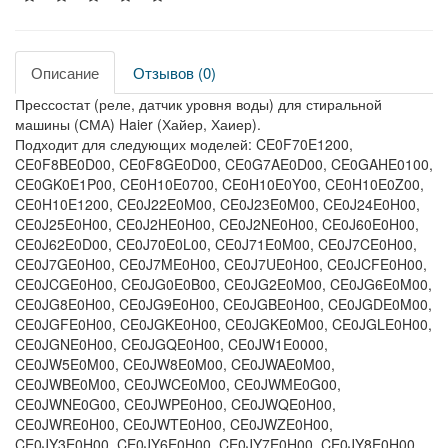
Описание
Отзывов (0)
Прессостат (реле, датчик уровня воды) для стиральной
машины (СМА) Haier (Хайер, Хаиер).
Подходит для следующих моделей: CE0F70E1200,
CE0F8BE0D00, CE0F8GE0D00, CE0G7AE0D00, CE0GAHE0100,
CE0GK0E1P00, CE0H10E0700, CE0H10E0Y00, CE0H10E0Z00,
CE0H10E1200, CE0J22E0M00, CE0J23E0M00, CE0J24E0H00,
CE0J25E0H00, CE0J2HE0H00, CE0J2NE0H00, CE0J60E0H00,
CE0J62E0D00, CE0J70E0L00, CE0J71E0M00, CE0J7CE0H00,
CE0J7GE0H00, CE0J7ME0H00, CE0J7UE0H00, CE0JCFE0H00,
CE0JCGE0H00, CE0JG0E0B00, CE0JG2E0M00, CE0JG6E0M00,
CE0JG8E0H00, CE0JG9E0H00, CE0JGBE0H00, CE0JGDE0M00,
CE0JGFE0H00, CE0JGKE0H00, CE0JGKE0M00, CE0JGLE0H00,
CE0JGNE0H00, CE0JGQE0H00, CE0JW1E0000,
CE0JW5E0M00, CE0JW8E0M00, CE0JWAE0M00,
CE0JWBE0M00, CE0JWCE0M00, CE0JWME0G00,
CE0JWNE0G00, CE0JWPE0H00, CE0JWQE0H00,
CE0JWRE0H00, CE0JWTE0H00, CE0JWZE0H00,
CE0JY3E0H00, CE0JY6E0H00, CE0JY7E0H00, CE0JY8E0H00,