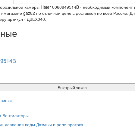
орозильной камеры Haier 0060849514B - необходимый компонент д
т-магазине gaz82 по отличной цене с доставкой по всей России. Дл
ру артикул - ДВЕХ040.
нные
49514B
Быстрый заказ
винки
а
Вентиляторы
ки давления воды
Датчики и реле протока